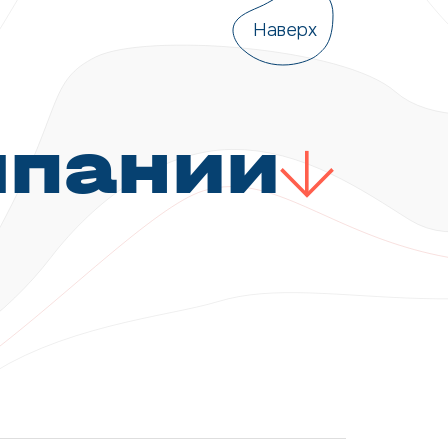
Наверх
мпании